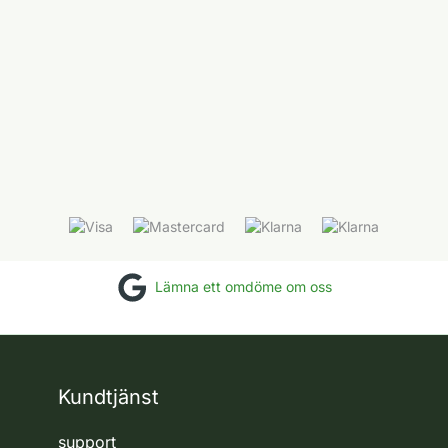
Lämna ett omdöme om oss
Kundtjänst
support