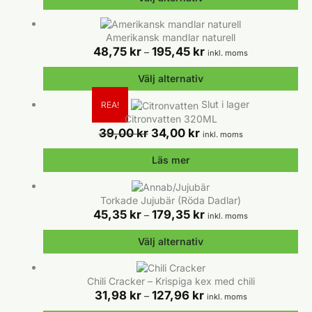
var:
på
är:
24,50 kr.
produktsidan
19,98 kr.
Den
här
Amerikansk mandlar naturell
produkten
Prisintervall:
48,75
kr
195,45
kr
–
inkl. moms
har
48,75 kr
flera
till
Välj alternativ
varianter.
195,45 kr
De
Den
Slut i lager
REA!
olika
här
Citronvatten 320ML
alternativen
produkten
Det
Det
39,00
kr
34,00
kr
inkl. moms
kan
har
ursprungliga
nuvarande
väljas
flera
priset
priset
Läs mer
på
varianter.
var:
är:
produktsidan
De
39,00 kr.
34,00 kr.
olika
Torkade Jujubär (Röda Dadlar)
alternativen
Prisintervall:
45,35
kr
179,35
kr
–
inkl. moms
kan
45,35 kr
väljas
till
Välj alternativ
på
179,35 kr
produktsidan
Den
här
Chili Cracker – Krispiga kex med chili
produkten
Prisintervall:
31,98
kr
127,96
kr
–
inkl. moms
har
31,98 kr