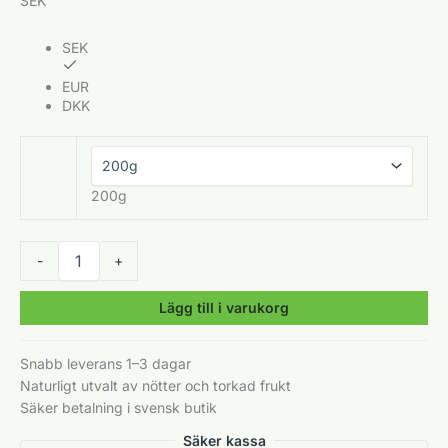
SEK
SEK
EUR
DKK
200g
Torkad
-
+
Berberisbär
زرشک
Lägg till i varukorg
mängd
Snabb leverans 1–3 dagar
Naturligt utvalt av
nötter
och torkad frukt
Säker betalning i svensk butik
Säker kassa