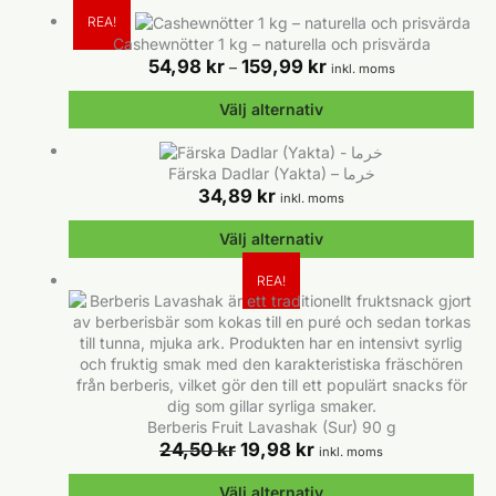
104,99 kr.
98,95 kr.
Den
REA!
här
Cashewnötter 1 kg – naturella och prisvärda
produkten
Prisintervall:
54,98
kr
159,99
kr
–
inkl. moms
har
54,98 kr
flera
till
Välj alternativ
varianter.
159,99 kr
De
Den
olika
här
Färska Dadlar (Yakta) – خرما
alternativen
produkten
34,89
kr
inkl. moms
kan
har
väljas
flera
Välj alternativ
på
varianter.
produktsidan
De
Den
REA!
olika
här
alternativen
produkten
kan
har
väljas
flera
på
varianter.
produktsidan
De
olika
Berberis Fruit Lavashak (Sur) 90 g
Det
alternativen
Det
24,50
kr
19,98
kr
inkl. moms
ursprungliga
kan
nuvarande
priset
väljas
priset
Välj alternativ