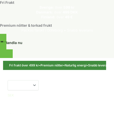
Fri Frakt
Sverige:
över
599 kr
Danmark:
över
499 DKK
Finland:
över
49 €
Premium nötter & torkad frukt
Packas färskt i Göteborg • Snabb leverans
🎁 Handla nu
Hoppa
till
Fri frakt över 499 kr
•
Premium nötter
•
Naturlig energi
•
Snabb leverans
•
innehåll
SEK