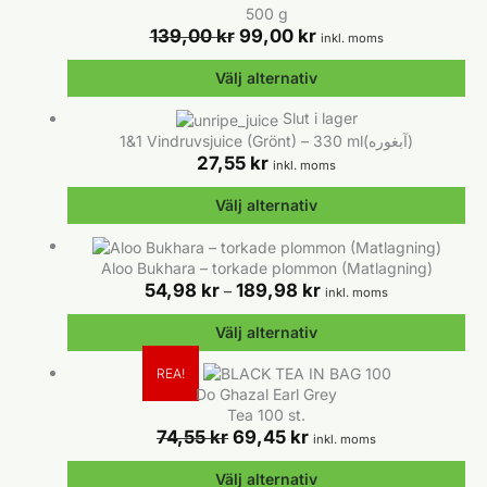
alternativen
produkten
500 g
kan
har
Det
Det
139,00
kr
99,00
kr
inkl. moms
väljas
flera
ursprungliga
nuvarande
på
varianter.
priset
priset
Välj alternativ
produktsidan
De
var:
är:
olika
139,00 kr.
99,00 kr.
Den
Slut i lager
alternativen
här
1&1 Vindruvsjuice (Grönt) – 330 ml(آبغوره)
kan
produkten
27,55
kr
inkl. moms
väljas
har
på
flera
Välj alternativ
produktsidan
varianter.
De
Den
olika
här
Aloo Bukhara – torkade plommon (Matlagning)
alternativen
produkten
Prisintervall:
54,98
kr
189,98
kr
–
inkl. moms
kan
har
54,98 kr
väljas
flera
till
Välj alternativ
på
varianter.
189,98 kr
produktsidan
De
Den
REA!
olika
här
Do Ghazal Earl Grey
alternativen
produkten
Tea 100 st.
kan
har
Det
Det
74,55
kr
69,45
kr
inkl. moms
väljas
flera
ursprungliga
nuvarande
på
varianter.
priset
priset
Välj alternativ