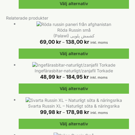
väljas
flera
till
Välj alternativ
på
varianter.
94,95 kr
produktsidan
De
Den
Relaterade produkter
olika
här
alternativen
produkten
Röda Russin små
kan
har
(Palawi) کشمش پلویی
väljas
flera
Prisintervall:
69,00
kr
138,00
kr
–
på
inkl. moms
varianter.
69,00 kr
produktsidan
De
till
Välj alternativ
olika
138,00 kr
alternativen
Den
kan
här
Ingefärasbitar-naturligt/zanjafil Torkade
väljas
produkten
Prisintervall:
48,99
kr
184,95
kr
–
på
inkl. moms
har
48,99 kr
produktsidan
flera
till
Välj alternativ
varianter.
184,95 kr
De
Den
olika
här
Svarta Russin XL – Naturligt söta & näringsrika
alternativen
produkten
Prisintervall:
99,98
kr
178,98
kr
–
inkl. moms
kan
har
99,98 kr
väljas
flera
till
Välj alternativ
på
varianter.
178,98 kr
produktsidan
De
Den