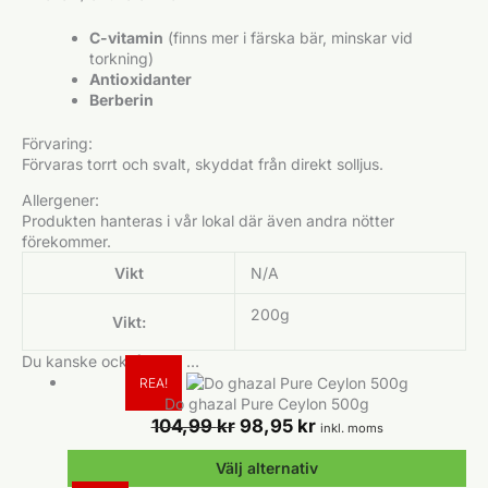
C-vitamin
(finns mer i färska bär, minskar vid
torkning)
Antioxidanter
Berberin
Förvaring:
Förvaras torrt och svalt, skyddat från direkt solljus.
Allergener:
Produkten hanteras i vår lokal där även andra nötter
förekommer.
Vikt
N/A
200g
Vikt:
Du kanske också gillar …
REA!
Do ghazal Pure Ceylon 500g
Det
Det
104,99
kr
98,95
kr
inkl. moms
ursprungliga
nuvarande
priset
priset
Välj alternativ
var:
är: