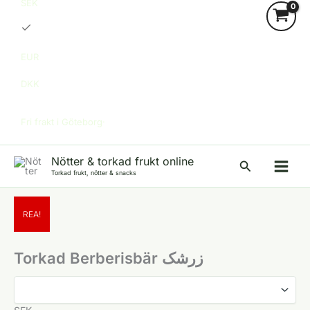
SEK
EUR
DKK
Fri frakt i Göteborg·
Nötter & torkad frukt online
Sök
Torkad frukt, nötter & snacks
REA!
Torkad Berberisbär زرشک