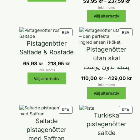
Prisin
59,95
kr
237,59
kr
–
59,95
inkl. moms
till
Välj alternativ
237,5
PRODUKTER
PROD
REA
REA
PÅ
PÅ
Pistagenötter
REA
REA
Pistagenötter
Saltade & Rostade
utan skal
Prisintervall:
65,98
kr
218,95
kr
–
پسته بدون پوست
65,98 kr
inkl. moms
till
Pris
110,00
kr
429,00
kr
Välj alternativ
–
218,95 kr
110,
inkl. moms
till
Välj alternativ
429
PRODUKTER
PROD
REA
REA
Turkiska
PÅ
PÅ
Saltade
REA
REA
pistagenötter
pistagenötter
saltde
med Saffran