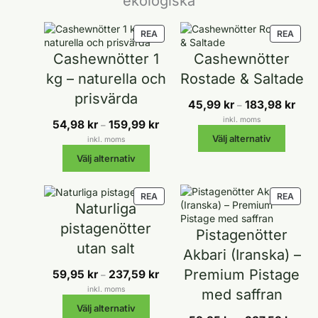
ekologiska
PRODUKTER
PROD
REA
REA
PÅ
PÅ
Cashewnötter 1
Cashewnötter
REA
REA
kg – naturella och
Rostade & Saltade
prisvärda
Prisin
45,99
kr
183,98
kr
–
45,99
inkl. moms
Prisintervall:
54,98
kr
159,99
kr
–
till
54,98 kr
Välj alternativ
inkl. moms
183,9
till
Välj alternativ
159,99 kr
PRODUKTER
PROD
REA
REA
Naturliga
PÅ
PÅ
REA
REA
pistagenötter
Pistagenötter
utan salt
Akbari (Iranska) –
Premium Pistage
Prisintervall:
59,95
kr
237,59
kr
–
59,95 kr
inkl. moms
med saffran
till
Välj alternativ
237,59 kr