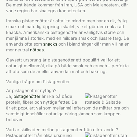
De mest kända kommer från Iran, USA och Mellanöstern, där
varje region har sina egna kännetecken.
Iranska pistagenötter är ofta lite mindre men har en rik, fyllig
smak och naturlig öppning i skalet, vilket gör dem enkla att
knäcka. Amerikanska pistagenötter är vanligtvis större och
mer jämna i storlek, med en mildare smak och ljusare färg. De
används ofta som
snacks
och i blandningar där man vill ha en
mer neutral
nötbas
.
Oavsett ursprung är pistagenötter ett populärt val för ett
naturligt mellanmål, rika på både smak och crunch – perfekta
att äta som de är eller använda i mat och bakning.
Vanliga frågor om Pistagenötter
Är pistagenötter nyttiga?
Ja,
pistagenötter
är rika på både
protein, fibrer och nyttiga fetter. De
är ett populärt val som mellanmål eftersom de mättar bra och
samtidigt innehåller naturliga näringsämnen som kroppen
behöver.
Vad är skillnaden mellan pistagenötter från olika länder?
Pistagenötter från olika ursprung