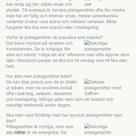
kan skilja sig lite i både smak och
storlek. Till exempel är iranska pistagenötter ofta lite mindre
men har en fyllig och intensiv smak, medan amerikanska
varianter brukar vara större och mildare i smaken. Båda
fungerar lika bra som snacks eller i matlagning.
Varför är pistagenötter så populära som snacks?
Det beror mycket på smaken och
konsistensen. De är krispiga, lite
söta och känns “roliga att äta” eftersom man ofta öppnar dem
själv. Dessutom passar de lika bra till vardag som till fika eller
fest.
Hur äter man pistagenötter bäst?
De kan ätas precis som de är direkt
ur påsen, men de används också
ofta i bakning, sallader, desserter
och matlagning. Många gillar dem som ett snabbt och
naturligt mellanmål under dagen.
Ska man vara försiktig med hur mycket pistagenötter man
äter?
Pistagenötter är nyttiga, men som
alla
nötter
är de energirika. De