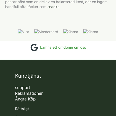
passar bäst som en del av en balanserad kost, där en lagom
handfull ofta räcker som
snacks
.
Lämna ett omdöme om oss
Kundtjänst
support
Reklamationer
Ångra Köp
Rättsligt