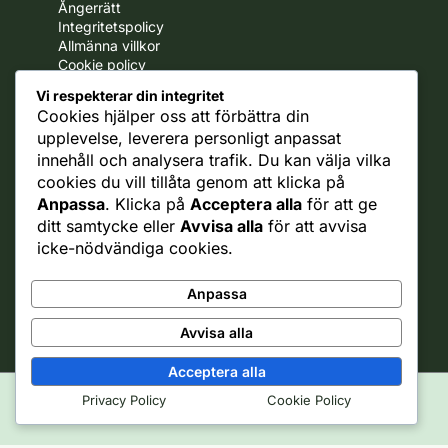
Ångerrätt
Integritetspolicy
Allmänna villkor
Cookie policy
Frakt policy
Vi respekterar din integritet
Cookies hjälper oss att förbättra din
Business
upplevelse, leverera personligt anpassat
B2B
innehåll och analysera trafik. Du kan välja vilka
Samarbete med oss
cookies du vill tillåta genom att klicka på
Anpassa
. Klicka på
Acceptera alla
för att ge
Fruktsnack
ditt samtycke eller
Avvisa alla
för att avvisa
icke-nödvändiga cookies.
Om oss
Jobba hos oss
Nyhetsbrev
Anpassa
Kontakt
Avvisa alla
Acceptera alla
Privacy Policy
Cookie Policy
Upphovsrätt © 2026
Fruktsnack.se