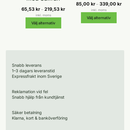
Prisi
85,00
kr
339,00
kr
–
Prisintervall:
85,0
65,53
kr
219,53
kr
–
inkl. moms
65,53 kr
till
inkl. moms
Välj alternativ
till
339,
Välj alternativ
219,53 kr
Snabb leverans
1–3 dagars leveranstid
Expressfrakt inom Sverige
Reklamation vid fel
Snabb hjälp från kundtjänst
Säker betalning
Klarna, kort & banköverföring