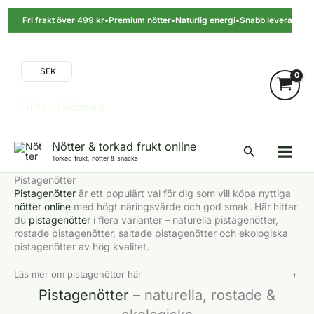
Hoppa
till
Fri frakt över 499 kr
•
Premium nötter
•
Naturlig energi
•
Snabb leverans
•
innehåll
SEK
Fri frakt i Göteborg·
Nötter & torkad frukt online
Sök
Torkad frukt, nötter & snacks
Pistagenötter
Pistagenötter
är ett populärt val för dig som vill köpa nyttiga
nötter online
med högt näringsvärde och god smak. Här hittar
du
pistagenötter
i flera varianter – naturella pistagenötter,
rostade pistagenötter, saltade pistagenötter och ekologiska
pistagenötter av hög kvalitet.
Läs mer om pistagenötter här
+
Pistagenötter
– naturella, rostade &