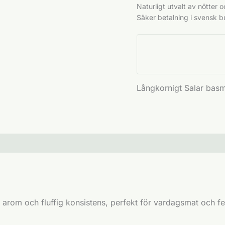
Naturligt utvalt av
nötter
oc
Säker betalning i svensk b
Långkornigt Salar basm
g arom och fluffig konsistens, perfekt för vardagsmat och fes