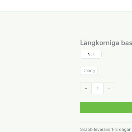
Långkorniga bas
SEK
2000g
Långkorniga
-
+
basmatiris
Salar
2kg
mängd
Snabb leverans 1–3 dagar