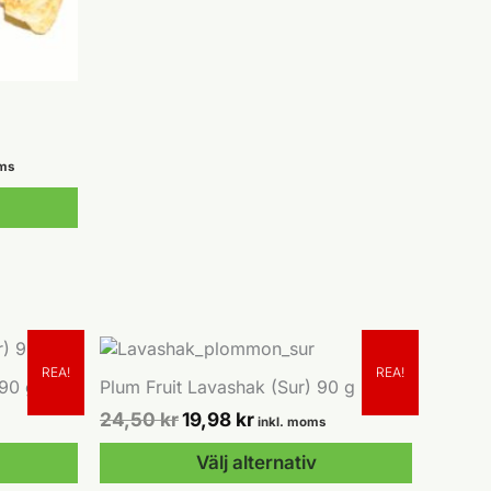
har
flera
varianter.
De
olika
alternativen
kan
rvall:
oms
väljas
r
på
kr
produktsidan
REA!
REA!
 90 g
Plum Fruit Lavashak (Sur) 90 g
Det
Det
24,50
kr
19,98
kr
inkl. moms
e
ursprungliga
nuvarande
priset
priset
Välj alternativ
var:
är: