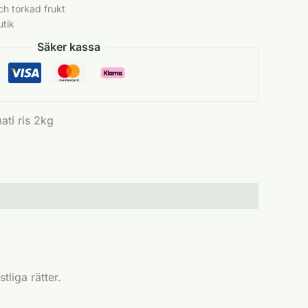
h torkad frukt
utik
Säker kassa
ati ris 2kg
tliga rätter.