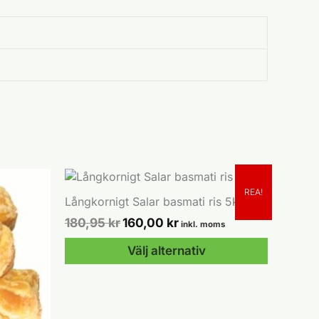
REA!
Långkornigt Salar basmati ris 5kg
Det
Det
180,95
kr
160,00
kr
inkl. moms
ursprungliga
nuvarande
priset
priset
Välj alternativ
var:
är:
180,95 kr.
160,00 kr.
Den
här
produkten