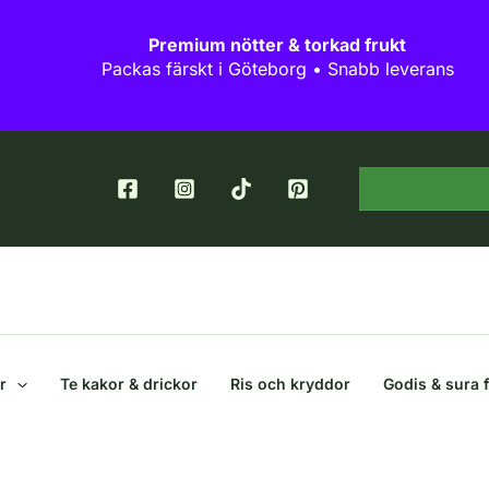
Premium nötter & torkad frukt
Packas färskt i Göteborg • Snabb leverans
r
Te kakor & drickor
Ris och kryddor
Godis & sura 