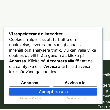
väljas
på
produktsidan
Vi respekterar din integritet
Cookies hjälper oss att förbättra din
upplevelse, leverera personligt anpassat
innehåll och analysera trafik. Du kan välja vilka
cookies du vill tillåta genom att klicka på
Anpassa
. Klicka på
Acceptera alla
för att ge
ditt samtycke eller
Avvisa alla
för att avvisa
icke-nödvändiga cookies.
Rättsli
Kundtjänst
Anpassa
Avvisa alla
Ångerr
support
Integri
Acceptera alla
Reklamationer
Allmän
Ångra Köp
Privacy Policy
Cookie Policy
Cookie
Frakt 