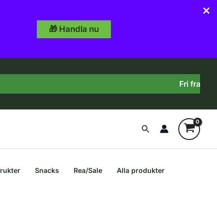
🎁 Handla nu
Fri frakt över 49
Sök
frukter
Snacks
Rea/Sale
Alla produkter