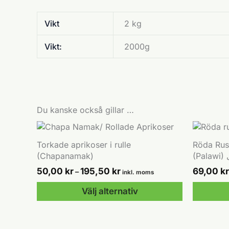
Vikt
2 kg
Vikt:
2000g
Du kanske också gillar …
Torkade aprikoser i rulle
Röda Rus
(Chapanamak)
(
Prisintervall:
50,00
kr
195,50
kr
69,00
kr
–
inkl. moms
50,00 kr
till
Välj alternativ
195,50 kr
Den
Den
här
här