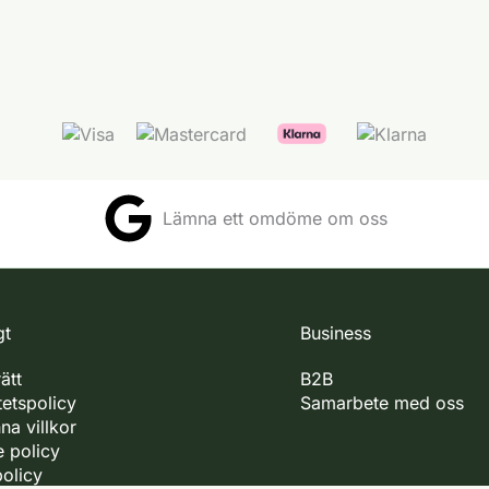
Lämna ett omdöme om oss
gt
Business
ätt
B2B
tetspolicy
Samarbete med oss
na villkor
 policy
policy