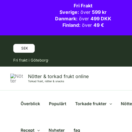
Fri Frakt
Sverige:
över
599 kr
Danmark:
över
499 DKK
Finland:
över
49 €
Hoppa
till
SEK
innehåll
Fri frakt i Göteborg·
Nötter & torkad frukt online
Torkad frukt, nötter & snacks
Överblick
Populärt
Torkade frukter
Nötte
Recept
Nyheter
faq