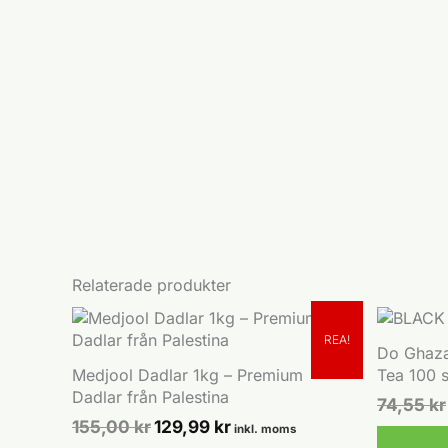
produkten
produkte
har
har
flera
flera
varianter.
varianter.
De
De
olika
olika
alternativen
alternati
kan
kan
väljas
väljas
på
på
produktsidan
produkts
Relaterade produkter
REA!
Do Ghaza
Medjool Dadlar 1kg – Premium
Tea 100 s
Dadlar från Palestina
74,55
kr
Det
Det
155,00
kr
129,99
kr
inkl. moms
ursprungliga
nuvarande