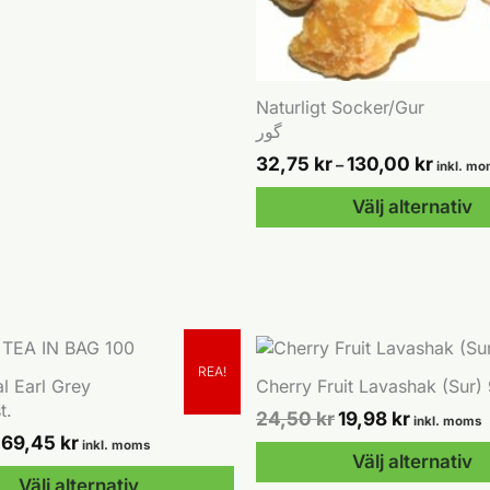
n
Naturligt Socker/Gur
گور
ven
Prisinte
32,75
kr
130,00
kr
–
inkl. m
32,75 k
till
Välj alternativ
130,00 
Den
idan
här
produkten
har
flera
varianter.
REA!
l Earl Grey
Cherry Fruit Lavashak (Sur)
De
t.
Det
Det
24,50
kr
19,98
kr
olika
inkl. moms
ursprungliga
nuvarand
Det
Det
69,45
kr
alternativen
inkl. moms
priset
priset
ursprungliga
nuvarande
Välj alternativ
kan
var:
är:
priset
priset
Välj alternativ
väljas