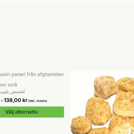
sin små
Palawi) کشمش پلویی
Prisintervall:
138,00
kr
–
inkl. moms
69,00 kr
till
Välj alternativ
138,00 kr