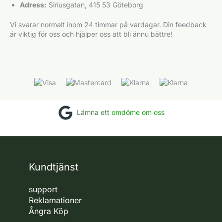
Adress:
Siriusgatan, 415 53 Göteborg
Vi svarar normalt inom 24 timmar på vardagar. Din feedback
är viktig för oss och hjälper oss att bli ännu bättre!
Lämna ett omdöme om oss
Kundtjänst
support
Reklamationer
Ångra Köp