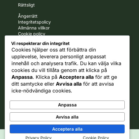
Rättsligt
Ångerrätt
Integritetspolicy
Allmänna villkor
Cookie policy
Frakt policy
Vi respekterar din integritet
Cookies hjälper oss att förbättra din
Business
upplevelse, leverera personligt anpassat
B2B
innehåll och analysera trafik. Du kan välja vilka
Samarbete med oss
cookies du vill tillåta genom att klicka på
Anpassa
. Klicka på
Acceptera alla
för att ge
Fruktsnack
ditt samtycke eller
Avvisa alla
för att avvisa
icke-nödvändiga cookies.
Om oss
Jobba hos oss
Nyhetsbrev
Anpassa
Kontakt
Avvisa alla
Acceptera alla
Privacy Policy
Cookie Policy