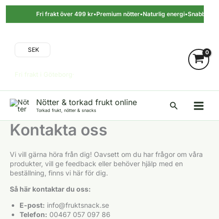
Hoppa
till
Fri frakt över 499 kr
•
Premium nötter
•
Naturlig energi
•
Snabb lever
innehåll
SEK
Fri frakt i Göteborg·
Nötter & torkad frukt online
Sök
Torkad frukt, nötter & snacks
Kontakta oss
Vi vill gärna höra från dig! Oavsett om du har frågor om våra
produkter, vill ge feedback eller behöver hjälp med en
beställning, finns vi här för dig.
Så här kontaktar du oss:
E-post:
info@fruktsnack.se
Telefon:
00467 057 097 86