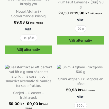
Plum Fruit Lavashak (Sur) 90
flera
varianter.
g
varianter.
De
Noqol Afghani /
Det
Det
24,50
kr
19,98
kr
De
olika
inkl. moms
Sockermandel krispig
ursprungliga
nuvarande
olika
alternativen
Vikt:
priset
priset
69,98
kr
alternativen
kan
inkl. moms
var:
är:
kan
väljas
24,50 kr.
19,98 kr.
90 g
Vikt:
väljas
på
på
produktsidan
Hel påse
Välj alternativ
produktsidan
Den
Välj alternativ
här
Den
produkten
här
har
produkten
flera
har
varianter.
flera
De
Shirni Afghani Fruktgodis en
varianter.
olika
påse
De
alternativen
59,98
kr
olika
kan
inkl. moms
Senjed – Oleaster –
alternativen
väljas
Vikt:
fruktsnack
kan
på
Prisintervall:
59,00
kr
99,00
kr
–
väljas
produktsidan
inkl.
500g
59,00 kr
moms