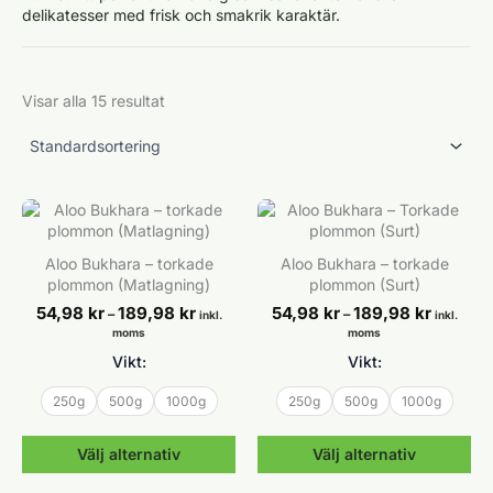
delikatesser med frisk och smakrik karaktär.
Visar alla 15 resultat
Aloo Bukhara – torkade
Aloo Bukhara – torkade
plommon (Matlagning)
plommon (Surt)
Prisintervall:
Prisinterv
54,98
kr
189,98
kr
54,98
kr
189,98
kr
–
–
inkl.
inkl.
54,98 kr
54,98 kr
moms
moms
till
till
Vikt:
Vikt:
189,98 kr
189,98 kr
250g
500g
1000g
250g
500g
1000g
Välj alternativ
Välj alternativ