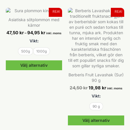
Den
Den
här
här
produkten
produkten
REA!
REA!
har
har
Asiatiska sötplommon med
flera
flera
kärnor
varianter.
varianter.
Prisintervall:
47,50
kr
94,95
kr
–
De
De
inkl. moms
47,50 kr
olika
olika
Vikt:
till
alternativen
alternativen
94,95 kr
kan
kan
500g
1000g
väljas
väljas
på
på
Välj alternativ
produktsidan
produktsidan
Berberis Fruit Lavashak (Sur)
Den
90 g
här
produkten
Det
Det
24,50
kr
19,98
kr
inkl. moms
ursprungliga
nuvarande
har
Vikt:
priset
priset
flera
var:
är:
varianter.
24,50 kr.
19,98 kr.
90 g
De
olika
alternativen
Välj alternativ
kan