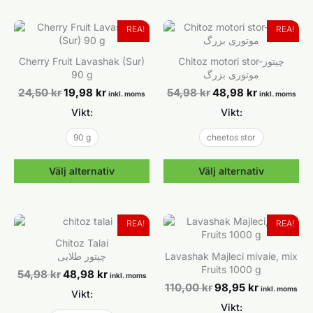
väljas
Den
på
här
produktsidan
produkten
REA!
REA!
har
flera
Cherry Fruit Lavashak (Sur)
Chitoz motori stor-چیتوز
varianter.
90 g
موتوری بزرگ
De
Det
Det
Det
Det
24,50
kr
19,98
kr
54,98
kr
48,98
kr
olika
inkl. moms
inkl. moms
ursprungliga
nuvarande
ursprungliga
nuvarande
alternativen
Vikt:
Vikt:
priset
priset
priset
priset
kan
var:
är:
var:
är:
väljas
24,50 kr.
19,98 kr.
54,98 kr.
48,98 kr.
90 g
cheetos stor
på
produktsidan
Välj alternativ
Välj alternativ
Den
Den
här
här
produkten
produkten
REA!
REA!
har
har
Chitoz Talai
flera
flera
چیتوز طلایی
Lavashak Majleci mivaie, mix
varianter.
varianter.
Fruits 1000 g
Det
Det
54,98
kr
48,98
kr
De
De
inkl. moms
ursprungliga
nuvarande
Det
Det
110,00
kr
98,95
kr
olika
olika
inkl. moms
Vikt:
priset
priset
ursprungliga
nuvarande
alternativen
alternativen
var:
är:
Vikt:
priset
priset