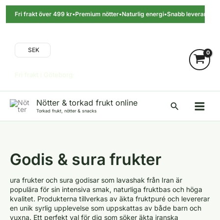
Hoppa
till
Fri frakt över 499 kr
•
Premium nötter
•
Naturlig energi
•
Snabb leverans
•
innehåll
SEK
Fri frakt i Göteborg·
Nötter & torkad frukt online
Sök
Torkad frukt, nötter & snacks
Godis & sura frukter
ura frukter och sura godisar som lavashak från Iran är
populära för sin intensiva smak, naturliga fruktbas och höga
kvalitet. Produkterna tillverkas av äkta fruktpuré och levererar
en unik syrlig upplevelse som uppskattas av både barn och
vuxna. Ett perfekt val för dig som söker äkta iranska