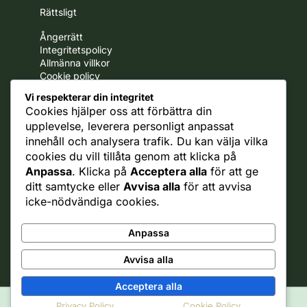
Rättsligt
Ångerrätt
Integritetspolicy
Allmänna villkor
Cookie policy
Frakt policy
Vi respekterar din integritet
Cookies hjälper oss att förbättra din
Business
upplevelse, leverera personligt anpassat
B2B
innehåll och analysera trafik. Du kan välja vilka
Samarbete med oss
cookies du vill tillåta genom att klicka på
Anpassa
. Klicka på
Acceptera alla
för att ge
Fruktsnack
ditt samtycke eller
Avvisa alla
för att avvisa
icke-nödvändiga cookies.
Om oss
Jobba hos oss
Nyhetsbrev
Anpassa
Kontakt
Avvisa alla
Acceptera alla
Privacy Policy
Cookie Policy