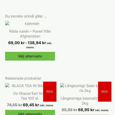
Du kanske också gillar …
Röda russin – Paneri från
Afghanistan
Prisintervall:
69,00
kr
138,94
kr
–
inkl.
69,00 kr
moms
till
138,94 kr
Välj alternativ
Den
här
produkten
Relaterade produkter
har
flera
varianter.
REA!
REA!
Do Ghazal Earl Grey
De
Tea 100 st.
Långkorniga basmatiris Salar
olika
2kg
Det
Det
alternativen
74,55
kr
69,45
kr
inkl. moms
ursprungliga
nuvarande
Det
Det
kan
85,55
kr
68,95
kr
inkl. moms
priset
priset
ursprungliga
nuvarande
Välj alternativ
väljas