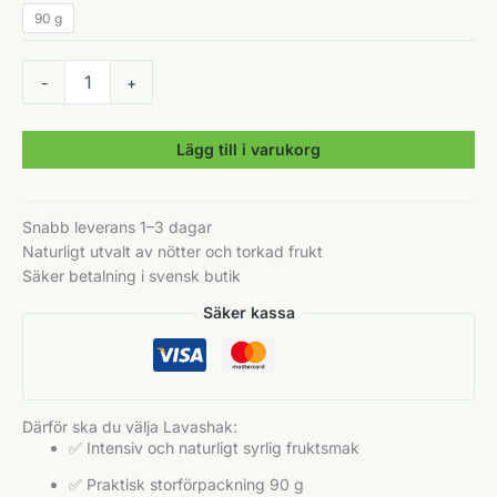
90 g
Plum
-
+
Fruit
Lavashak
(Sur)
Lägg till i varukorg
90
g
mängd
Snabb leverans 1–3 dagar
Naturligt utvalt av
nötter
och torkad frukt
Säker betalning i svensk butik
Säker kassa
Därför ska du välja Lavashak:
✅ Intensiv och naturligt syrlig fruktsmak
✅ Praktisk storförpackning 90 g