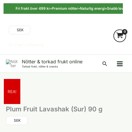
Hoppa
till
Fri frakt över 499 kr
•
Premium nötter
•
Naturlig energi
•
Snabb leverans
•
innehåll
SEK
Fri frakt i Göteborg·
Nötter & torkad frukt online
Sök
Torkad frukt, nötter & snacks
REA!
Plum Fruit Lavashak (Sur) 90 g
SEK