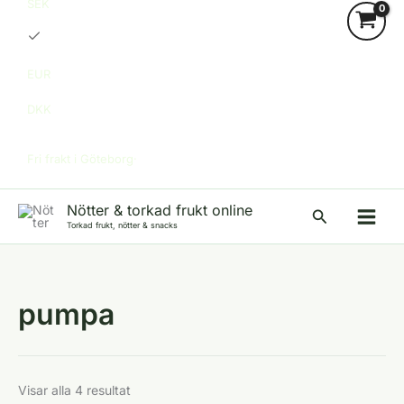
SEK
EUR
DKK
Fri frakt i Göteborg·
Nötter & torkad frukt online
Sök
Torkad frukt, nötter & snacks
pumpa
Visar alla 4 resultat