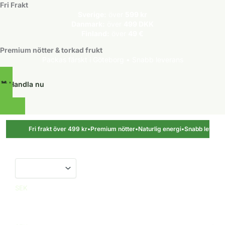
Fri Frakt
Sverige:
över
599 kr
Danmark:
över
499 DKK
Finland:
över
49 €
Premium nötter & torkad frukt
Packas färskt i Göteborg • Snabb leverans
🎁 Handla nu
Hoppa
till
Fri frakt över 499 kr
•
Premium nötter
•
Naturlig energi
•
Snabb leverans
•
innehåll
SEK