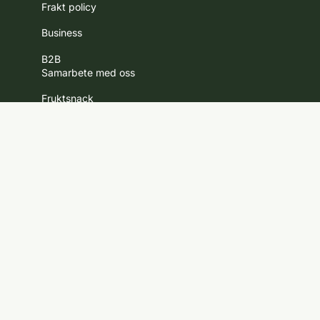
Frakt policy
Business
B2B
Samarbete med oss
Fruktsnack
Om oss
Jobba hos oss
Nyhetsbrev
Kontakt
Upphovsrätt © 2026
Fruktsnack.se
Ångra köp
Customize
Reject All
Accept All
Privacy Policy
Cookie Policy