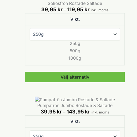
Solrosfrön Rostade Saltade
har
Prisintervall:
39,95
kr
119,95
kr
flera
–
inkl. moms
39,95 kr
varianter.
Vikt:
till
De
119,95 kr
olika
alternativen
kan
250g
väljas
på
500g
produktsidan
1000g
Välj alternativ
Den
här
produkten
Pumpafrön Jumbo Rostade & Saltade
har
Prisintervall:
39,95
kr
143,95
kr
flera
–
inkl. moms
39,95 kr
varianter.
Vikt:
till
De
143,95 kr
olika
alternativen