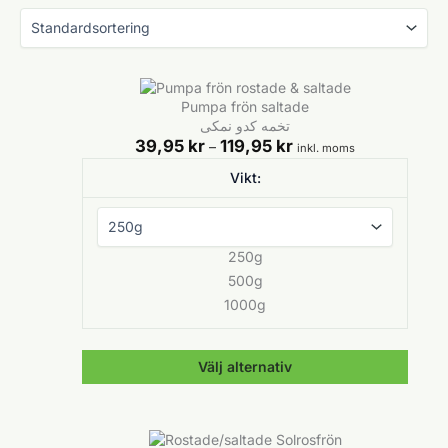
Pumpa frön saltade
تخمه کدو نمکی
Prisintervall:
39,95
kr
119,95
kr
–
inkl. moms
39,95 kr
Vikt:
till
119,95 kr
250g
500g
1000g
Välj alternativ
Den
här
produkten