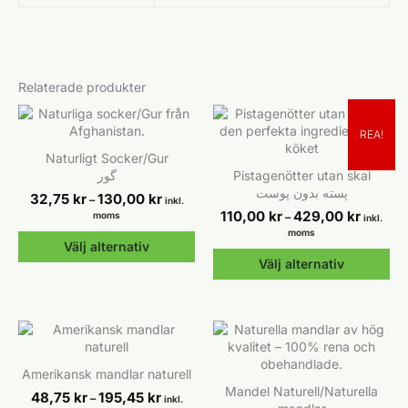
Relaterade produkter
REA!
Naturligt Socker/Gur
گور
Pistagenötter utan skal
پسته بدون پوست
Prisintervall:
32,75
kr
130,00
kr
–
inkl.
32,75 kr
Prisinter
110,00
kr
429,00
kr
moms
–
inkl.
till
110,00 kr
moms
130,00 kr
till
Välj alternativ
429,00 
Välj alternativ
Den
här
Den
produkten
här
har
produkten
flera
har
varianter.
flera
Amerikansk mandlar naturell
De
varianter.
Mandel Naturell/Naturella
Prisintervall:
48,75
kr
195,45
kr
–
olika
De
inkl.