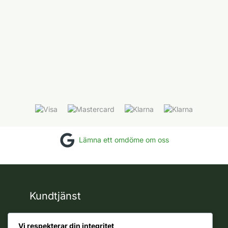
olika
alternativen
kan
väljas
på
produktsidan
Lämna ett omdöme om oss
Kundtjänst
support
Vi respekterar din integritet