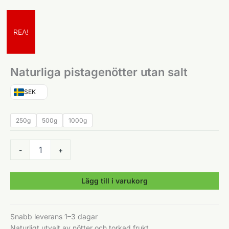
REA!
Naturliga pistagenötter utan salt
SEK
250g
500g
1000g
Naturliga
-
+
pistagenötter
utan
salt
Lägg till i varukorg
mängd
Snabb leverans 1–3 dagar
Naturligt utvalt av
nötter
och torkad frukt