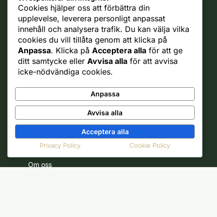
Reklamationer
Cookies hjälper oss att förbättra din
Ångra Köp
upplevelse, leverera personligt anpassat
innehåll och analysera trafik. Du kan välja vilka
Rättsligt
cookies du vill tillåta genom att klicka på
Ångerrätt
Anpassa
. Klicka på
Acceptera alla
för att ge
Integritetspolicy
ditt samtycke eller
Avvisa alla
för att avvisa
Allmänna villkor
icke-nödvändiga cookies.
Cookie policy
Frakt policy
Anpassa
Business
Avvisa alla
B2B
Samarbete med oss
Acceptera alla
Privacy Policy
Cookie Policy
Fruktsnack
Om oss
Jobba hos oss
Välj alternativ
Nyhetsbrev
Kontakt