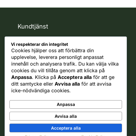
Kundtjänst
support
Vi respekterar din integritet
Reklamationer
Cookies hjälper oss att förbättra din
Ångra Köp
upplevelse, leverera personligt anpassat
innehåll och analysera trafik. Du kan välja vilka
Rättsligt
cookies du vill tillåta genom att klicka på
Ångerrätt
Anpassa
. Klicka på
Acceptera alla
för att ge
Integritetspolicy
ditt samtycke eller
Avvisa alla
för att avvisa
Allmänna villkor
icke-nödvändiga cookies.
Cookie policy
Frakt policy
Anpassa
Business
Avvisa alla
B2B
Samarbete med oss
Acceptera alla