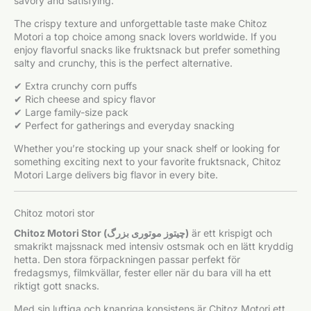
savory and satisfying.
The crispy texture and unforgettable taste make Chitoz
Motori a top choice among snack lovers worldwide. If you
enjoy flavorful snacks like fruktsnack but prefer something
salty and crunchy, this is the perfect alternative.
✔ Extra crunchy corn puffs
✔ Rich cheese and spicy flavor
✔ Large family-size pack
✔ Perfect for gatherings and everyday snacking
Whether you’re stocking up your snack shelf or looking for
something exciting next to your favorite fruktsnack, Chitoz
Motori Large delivers big flavor in every bite.
Chitoz motori stor
Chitoz Motori Stor (چیتوز موتوری بزرگ)
är ett krispigt och
smakrikt majssnack med intensiv ostsmak och en lätt kryddig
hetta. Den stora förpackningen passar perfekt för
fredagsmys, filmkvällar, fester eller när du bara vill ha ett
riktigt gott snacks.
Med sin luftiga och knapriga konsistens är Chitoz Motori ett