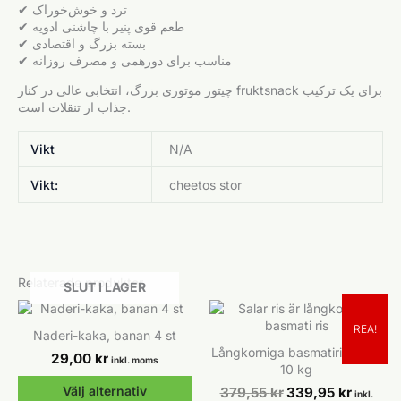
✔ ترد و خوش‌خوراک
✔ طعم قوی پنیر با چاشنی ادویه
✔ بسته بزرگ و اقتصادی
✔ مناسب برای دورهمی و مصرف روزانه
چیتوز موتوری بزرگ، انتخابی عالی در کنار fruktsnack برای یک ترکیب
جذاب از تنقلات است.
Vikt
N/A
Vikt:
cheetos stor
Relaterade produkter
SLUT I LAGER
REA!
Naderi-kaka, banan 4 st
Långkorniga basmatiris Salar
29,00
kr
inkl. moms
10 kg
Välj alternativ
Det
Det
379,55
kr
339,95
kr
inkl.