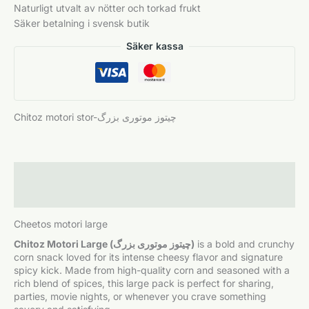
Naturligt utvalt av
nötter
och torkad frukt
Säker betalning i svensk butik
Säker kassa
Chitoz motori stor-چیتوز موتوری بزرگ
Beskrivning
Ytterligare information
Cheetos motori large
Chitoz Motori Large
(چیتوز موتوری بزرگ)
is a bold and crunchy
corn snack loved for its intense cheesy flavor and signature
spicy kick. Made from high-quality corn and seasoned with a
rich blend of spices, this large pack is perfect for sharing,
parties, movie nights, or whenever you crave something