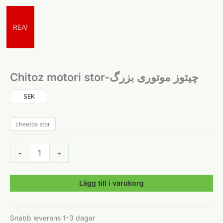
REA!
Chitoz motori stor-چیتوز موتوری بزرگ
SEK
cheetos stor
Chitoz
-
+
motori
stor-
چیتوز
Lägg till i varukorg
موتوری
بزرگ
mängd
Snabb leverans 1–3 dagar