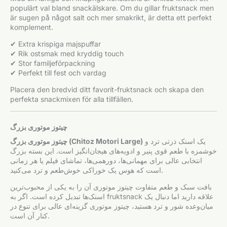
populärt val bland snackälskare. Om du gillar fruktsnack men
är sugen på något salt och mer smakrikt, är detta ett perfekt
komplement.
✔ Extra krispiga majspuffar
✔ Rik ostsmak med kryddig touch
✔ Stor familjeförpackning
✔ Perfekt till fest och vardag
Placera den bredvid ditt favorit-fruktsnack och skapa den
perfekta snackmixen för alla tillfällen.
چیتوز موتوری بزرگ
یک اسنک ذرتی ترد و
چیتوز موتوری بزرگ (Chitoz Motori Large)
خوشمزه با طعم قوی پنیر و ادویه‌های هیجان‌انگیز است. این بسته بزرگ
انتخابی عالی برای مهمانی‌ها، دورهمی‌ها، تماشای فیلم یا هر زمانی
است که هوس یک خوراکی خوش‌طعم و ترد می‌کنید.
بافت سبک و طعم متفاوت چیتوز موتوری آن را به یکی از محبوب‌ترین
اسنک‌ها تبدیل کرده است. اگر به fruktsnack علاقه دارید اما دنبال یک
میان‌وعده شور و ترد هستید، چیتوز موتوری گزینه‌ای عالی برای تنوع در
کنار آن است.