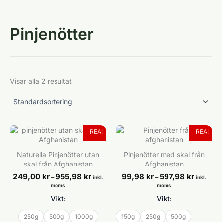
Pinjenötter
Visar alla 2 resultat
REA!
REA!
Naturella Pinjenötter utan
Pinjenötter med skal från
skal från Afghanistan
Afghanistan
Prisintervall:
Prisinterv
249,00
kr
955,98
kr
99,98
kr
597,98
kr
–
–
inkl.
inkl.
249,00 kr
99,98 kr
moms
moms
till
till
Vikt:
Vikt:
955,98 kr
597,98 kr
250g
500g
1000g
150g
250g
500g