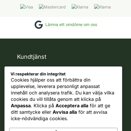
Lämna ett omdöme om oss
Kundtjänst
support
Vi respekterar din integritet
Reklamationer
Cookies hjälper oss att förbättra din
Ångra Köp
upplevelse, leverera personligt anpassat
innehåll och analysera trafik. Du kan välja vilka
Rättsligt
cookies du vill tillåta genom att klicka på
Ångerrätt
Anpassa
. Klicka på
Acceptera alla
för att ge
Integritetspolicy
ditt samtycke eller
Avvisa alla
för att avvisa
Allmänna villkor
icke-nödvändiga cookies.
Cookie policy
Frakt policy