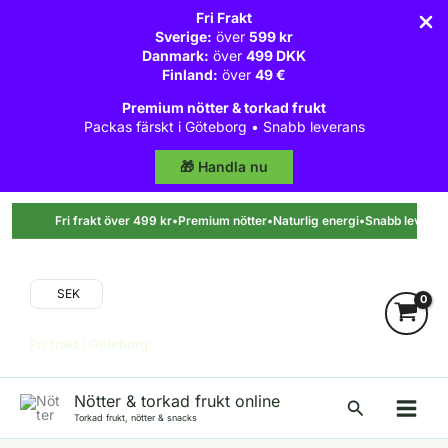
Fri Frakt
Sverige:
över
599 kr
Danmark:
över
499 DKK
Finland:
över
49 €
Premium nötter & torkad frukt
Packas färskt i Göteborg • Snabb leverans
🎁 Handla nu
Hoppa
till
Fri frakt över 499 kr
•
Premium nötter
•
Naturlig energi
•
Snabb leverans
innehåll
SEK
Fri frakt i Göteborg·
Nötter & torkad frukt online
Sök
Torkad frukt, nötter & snacks