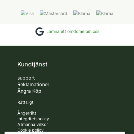
alternativen
kan
väljas
på
produktsidan
Lämna ett omdöme om oss
Kundtjänst
support
Reklamationer
Ångra Köp
Rättsligt
Ångerrätt
Integritetspolicy
Allmänna villkor
Cookie policy