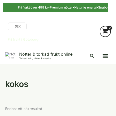
Hoppa
till
Fri frakt över 499 kr
•
Premium nötter
•
Naturlig energi
•
Snabb levera
innehåll
SEK
Fri frakt i Göteborg·
Nötter & torkad frukt online
Sök
Torkad frukt, nötter & snacks
kokos
Endast ett sökresultat