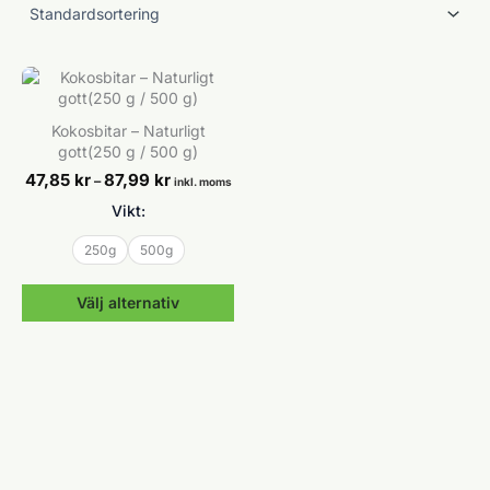
Kokosbitar – Naturligt
gott(250 g / 500 g)
Prisintervall:
47,85
kr
87,99
kr
–
inkl. moms
47,85 kr
Vikt:
till
87,99 kr
250g
500g
Välj alternativ
Den
här
produkten
har
flera
varianter.
De
olika