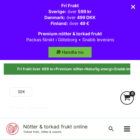
Fri Frakt
Sverige:
över
599 kr
Danmark:
över
499 DKK
Finland:
över
49 €
Premium nötter & torkad frukt
Packas färskt i Göteborg • Snabb leverans
🎁 Handla nu
Hoppa
till
Fri frakt över 499 kr
•
Premium nötter
•
Naturlig energi
•
Snabb leverans
innehåll
SEK
Fri frakt i Göteborg·
Nötter & torkad frukt online
Sök
Torkad frukt, nötter & snacks