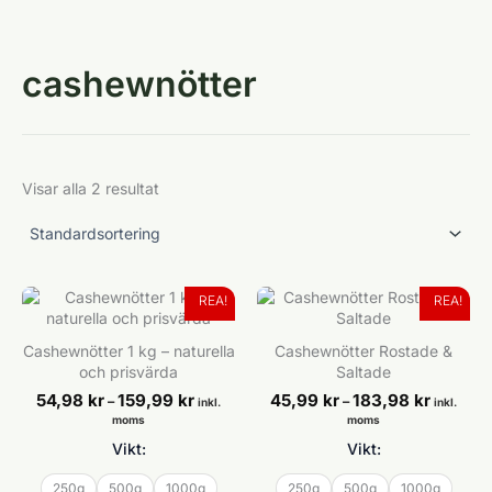
cashewnötter
Visar alla 2 resultat
REA!
REA!
Cashewnötter 1 kg – naturella
Cashewnötter Rostade &
och prisvärda
Saltade
Prisintervall:
Prisinterv
54,98
kr
159,99
kr
45,99
kr
183,98
kr
–
–
inkl.
inkl.
54,98 kr
45,99 kr
moms
moms
till
till
Vikt:
Vikt:
159,99 kr
183,98 kr
250g
500g
1000g
250g
500g
1000g