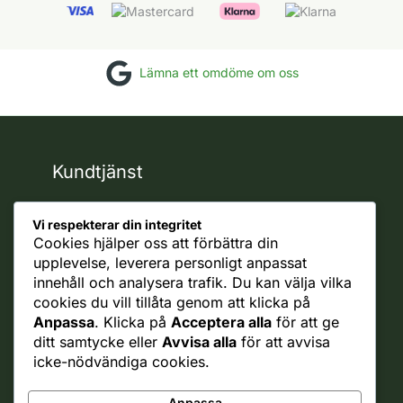
Lämna ett omdöme om oss
Kundtjänst
support
Vi respekterar din integritet
Reklamationer
Cookies hjälper oss att förbättra din
Ångra Köp
upplevelse, leverera personligt anpassat
innehåll och analysera trafik. Du kan välja vilka
Rättsligt
cookies du vill tillåta genom att klicka på
Ångerrätt
Anpassa
. Klicka på
Acceptera alla
för att ge
Integritetspolicy
ditt samtycke eller
Avvisa alla
för att avvisa
Allmänna villkor
icke-nödvändiga cookies.
Cookie policy
Frakt policy
Anpassa