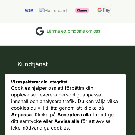
Lämna ett omdöme om oss
Kundtjänst
support
Vi respekterar din integritet
Reklamationer
Cookies hjälper oss att förbättra din
Ångra Köp
upplevelse, leverera personligt anpassat
innehåll och analysera trafik. Du kan välja vilka
Rättsligt
cookies du vill tillåta genom att klicka på
Ångerrätt
Anpassa
. Klicka på
Acceptera alla
för att ge
Integritetspolicy
ditt samtycke eller
Avvisa alla
för att avvisa
Allmänna villkor
icke-nödvändiga cookies.
Cookie policy