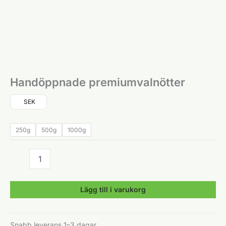
Handöppnade premiumvalnötter
SEK
250g
500g
1000g
Handöppnade
premiumvalnötter
mängd
Lägg till i varukorg
Snabb leverans 1–3 dagar