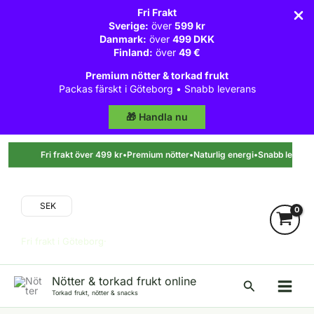
Fri Frakt
Sverige:
över
599 kr
Danmark:
över
499 DKK
Finland:
över
49 €
Premium nötter & torkad frukt
Packas färskt i Göteborg • Snabb leverans
🎁 Handla nu
Hoppa
till
Fri frakt över 499 kr
•
Premium nötter
•
Naturlig energi
•
Snabb leverans
•
innehåll
SEK
Fri frakt i Göteborg·
Nötter & torkad frukt online
Sök
Torkad frukt, nötter & snacks