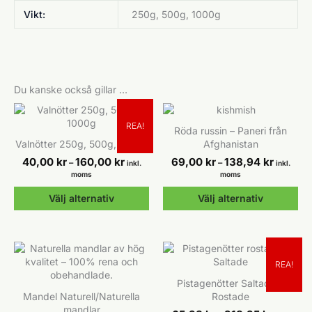
Vikt:
250g, 500g, 1000g
Du kanske också gillar …
REA!
Röda russin – Paneri från
Valnötter 250g, 500g, 1000g
Afghanistan
Prisintervall:
Prisinterv
40,00
kr
160,00
kr
69,00
kr
138,94
kr
–
–
inkl.
inkl.
40,00 kr
69,00 kr
moms
moms
till
till
160,00 kr
138,94 k
Välj alternativ
Välj alternativ
Den
Den
här
här
produkten
produkten
har
har
REA!
flera
flera
Pistagenötter Saltade &
varianter.
varianter.
Mandel Naturell/Naturella
Rostade
De
De
mandlar