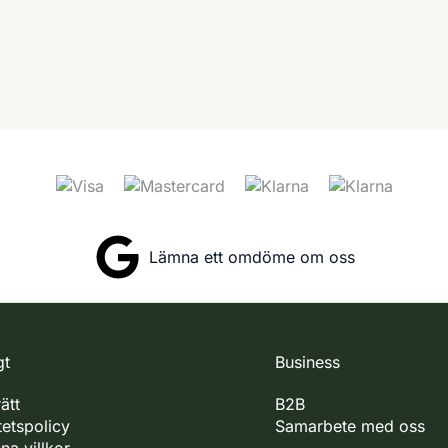
Lämna ett omdöme om oss
gt
Business
ätt
B2B
tetspolicy
Samarbete med oss