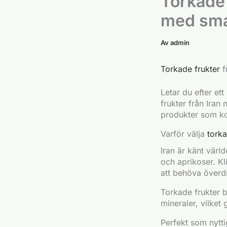
Torkade 
med sma
Av
admin
Torkade frukter
f
Letar du efter et
frukter från Iran
produkter som kom
Varför välja
torka
Iran är känt värl
och aprikoser. Kl
att behöva överd
Torkade frukter
mineraler, vilket 
Perfekt som nytt