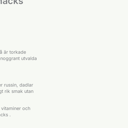
snacks
å är torkade
 noggrant utvalda
er russin, dadlar
gt rik smak utan
, vitaminer och
acks .