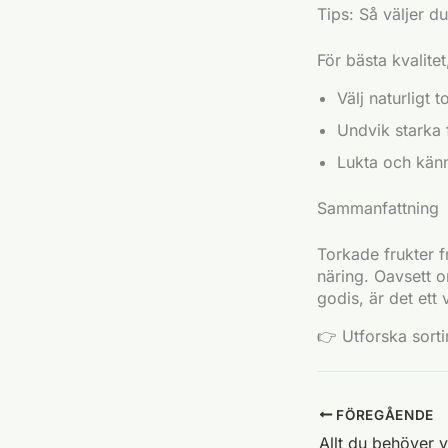
Tips: Så väljer d
För bästa kvalitet
Välj naturligt 
Undvik starka f
Lukta och känn
Sammanfattning
Torkade frukter f
näring. Oavsett o
godis, är det ett
👉 Utforska sorti
FÖREGÅENDE
Allt du behöver 