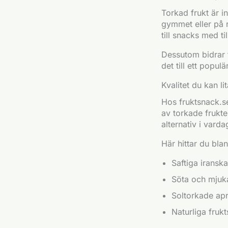
Torkad frukt är in
gymmet eller på r
till snacks med ti
Dessutom bidrar f
det till ett popul
Kvalitet du kan l
Hos fruktsnack.se
av torkade frukt
alternativ i varda
Här hittar du bla
Saftiga iranska
Söta och mjuk
Soltorkade apr
Naturliga frukt