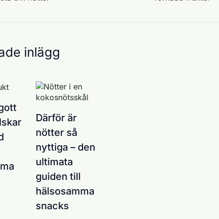
ade inlägg
gott
Därför är
lskar
nötter så
d
nyttiga – den
ultimata
mma
guiden till
hälsosamma
snacks