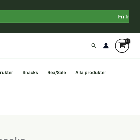
Fri frakt över 
Sök
frukter
Snacks
Rea/Sale
Alla produkter