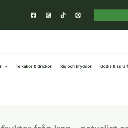
r
Te kakor & drickor
Ris och kryddor
Godis & sura 