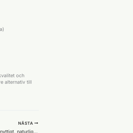
ja)
kvalitet och
alternativ till
NÄSTA
Torkade frukter – nyttigt, naturligt och smakrikt snacks