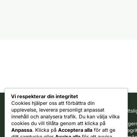
Vi respekterar din integritet
Cookies hjälper oss att förbättra din
upplevelse, leverera personligt anpassat
Rättsli
Kundtjänst
innehåll och analysera trafik. Du kan välja vilka
cookies du vill tillåta genom att klicka på
Ångerr
support
Anpassa
. Klicka på
Acceptera alla
för att ge
Integri
Reklamationer
ditt samtycke eller
Avvisa alla
för att avvisa