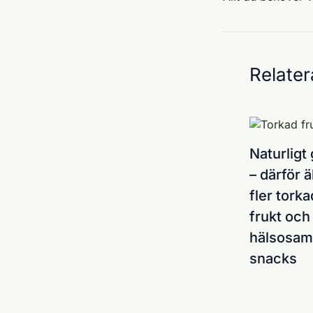
Relater
Naturligt 
– därför ä
fler torka
frukt och
hälsosa
snacks