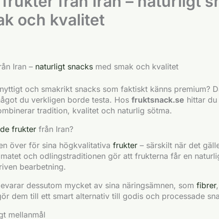
frukter från Iran – naturligt 
k och kvalitet
rån Iran –
naturligt snacks
med smak och kvalitet
t nyttigt och smakrikt snacks som faktiskt känns premium? D
 något du verkligen borde testa. Hos
fruktsnack.se
hittar du
binerar tradition, kvalitet och naturlig sötma.
de frukter
från Iran?
den över för sina högkvalitativa
frukter
– särskilt när det gäll
imatet och odlingstraditionen gör att frukterna får en naturli
riven bearbetning.
 bevarar dessutom mycket av sina näringsämnen, som
fibrer
gör dem till ett smart alternativ till godis och processade sn
igt mellanmål