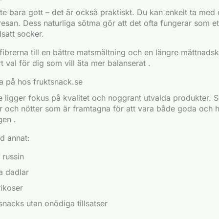
te bara gott – det är också praktiskt. Du kan enkelt ta med de
esan. Dess naturliga sötma gör att det ofta fungerar som ett
llsatt socker.
ibrerna till en bättre matsmältning och en längre mättnadskä
ärt val för dig som vill äta mer balanserat .
ita på hos fruktsnack.se
 ligger fokus på kvalitet och noggrant utvalda produkter. S
er och nötter som är framtagna för att vara både goda och
gen .
nd annat:
 russin
a dadlar
ikoser
snacks utan onödiga tillsatser