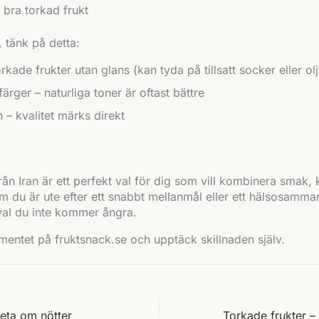
u bra torkad frukt
, tänk på detta:
torkade frukter utan glans (kan tyda på tillsatt socker eller ol
ärger – naturliga toner är oftast bättre
 – kvalitet märks direkt
rån Iran är ett perfekt val för dig som vill kombinera smak, 
m du är ute efter ett snabbt mellanmål eller ett hälsosammare 
 val du inte kommer ångra.
mentet på fruktsnack.se och upptäck skillnaden själv.
veta om nötter