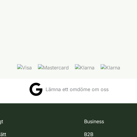
Lämna ett omdöme om oss
gt
Business
ätt
B2B