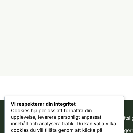
Den
här
produkten
har
flera
varianter.
De
olika
alternativen
kan
väljas
på
produktsidan
Vi respekterar din integritet
Cookies hjälper oss att förbättra din
upplevelse, leverera personligt anpassat
Rättsli
Kundtjänst
innehåll och analysera trafik. Du kan välja vilka
cookies du vill tillåta genom att klicka på
Ångerr
support