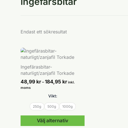
ingefärsbitar
Endast ett sökresultat
Ingefärasbitar-
naturligt/zanjafil Torkade
Prisintervall:
48,99
kr
184,95
kr
–
inkl.
48,99 kr
moms
till
Vikt:
184,95 kr
250g
500g
1000g
Välj alternativ