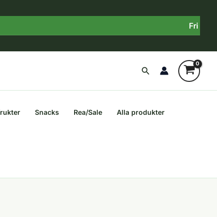
Fri frakt ö
Sök
frukter
Snacks
Rea/Sale
Alla produkter