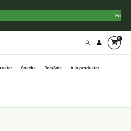
Fri frakt 
Sök
frukter
Snacks
Rea/Sale
Alla produkter