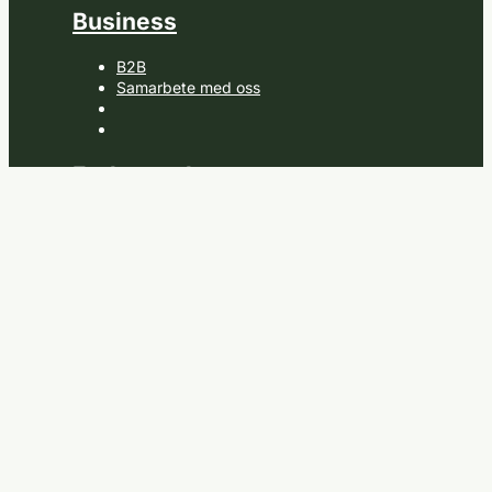
Business
B2B
Samarbete med oss
Fruktsnack
Om oss
Jobba hos oss
Nyhetsbrev
Kontakt
Upphovsrätt © 2026
Fruktsnack.se
Ångra köp