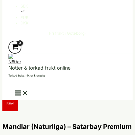
SEK
EUR
DKK
Fri frakt i Göteborg·
Nötter & torkad frukt online
Torkad frukt, nötter & snacks
Sök
REA!
Mandlar (Naturliga) – Satarbay Premium