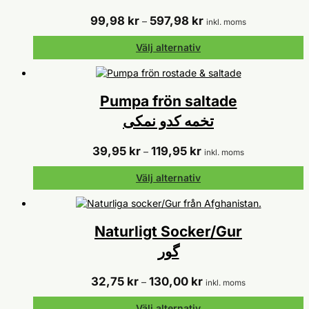
Prisintervall:
99,98
kr
597,98
kr
–
inkl. moms
99,98 kr
till
Välj alternativ
597,98 kr
Den
här
produkten
Pumpa frön saltade
har
تخمه کدو نمکی
flera
varianter.
Prisintervall:
39,95
kr
119,95
kr
De
–
inkl. moms
39,95 kr
olika
till
alternativen
Välj alternativ
119,95 kr
kan
Den
väljas
här
på
produkten
Naturligt Socker/Gur
produktsidan
har
گور
flera
varianter.
Prisintervall:
32,75
kr
130,00
kr
De
–
inkl. moms
32,75 kr
olika
till
alternativen
Välj alternativ