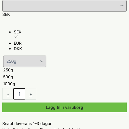
SEK
SEK
EUR
DKK
250g
500g
1000g
Mandlar
-
+
(Naturliga)
–
Lägg till i varukorg
Satarbay
Premium
mängd
Snabb leverans 1–3 dagar