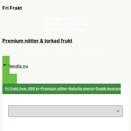
Fri Frakt
Sverige:
över
599 kr
Danmark:
över
499 DKK
Finland:
över
49 €
Premium nötter & torkad frukt
Packas färskt i Göteborg • Snabb leverans
🎁 Handla nu
Hoppa
i frakt över 499 kr
•
Premium nötter
•
Naturlig energi
•
Snabb leverans
•
till
innehåll
SEK